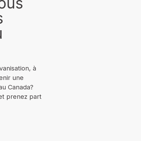
ous
s
u
vanisation, à
enir une
t au Canada?
t prenez part