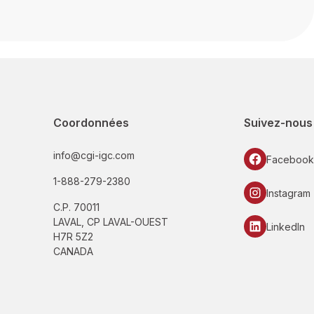
Coordonnées
Suivez-nous
info@cgi-igc.com
Facebook
1-888-279-2380
Instagram
C.P. 70011
LAVAL, CP LAVAL-OUEST
LinkedIn
H7R 5Z2
CANADA